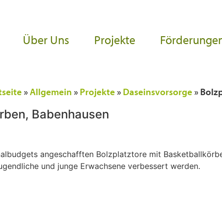
Über Uns
Projekte
Förderunge
tseite
»
Allgemein
»
Projekte
»
Daseinsvorsorge
»
Bolz
körben, Babenhausen
albudgets angeschafften Bolzplatztore mit Basketballkörb
Jugendliche und junge Erwachsene verbessert werden.