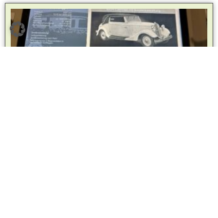
Implementierung innovativer
multimedialer Angebote Museum für
Technik- und Sozialgeschichte, Ober-
Ramstadt